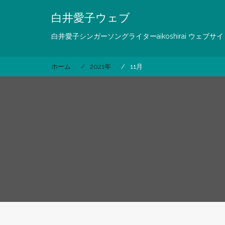
コ
白井愛子ウェブ
ン
テ
白井愛子シンガーソングライターaikoshirai ウェブサイ
ン
ツ
へ
ホーム
2021年
11月
ス
キ
ッ
プ