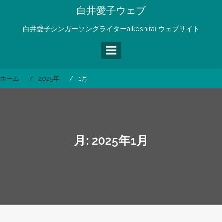
コ
白井愛子ウェブ
ン
テ
白井愛子シンガーソングライターaikoshirai ウェブサイト
ン
ツ
へ
ス
ホーム
2025年
1月
キ
ッ
プ
月:
2025年1月