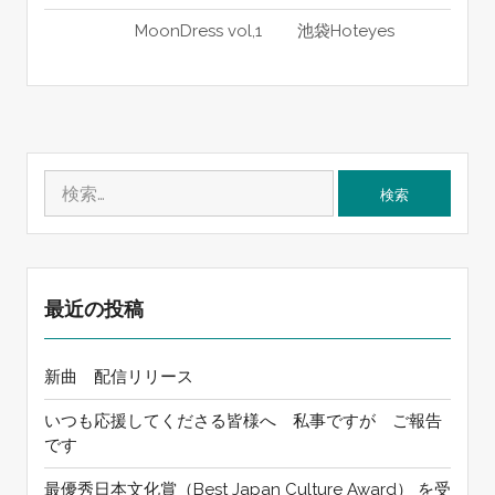
MoonDress vol,1
池袋Hoteyes
検
索:
最近の投稿
新曲 配信リリース
いつも応援してくださる皆様へ 私事ですが ご報告
です
最優秀日本文化賞（Best Japan Culture Award） を受