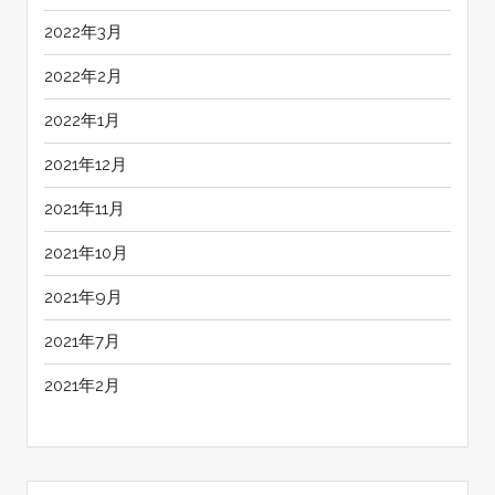
2022年3月
2022年2月
2022年1月
2021年12月
2021年11月
2021年10月
2021年9月
2021年7月
2021年2月