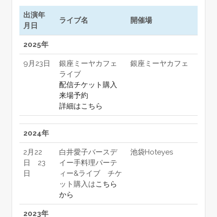
出演年
ライブ名
開催場
月日
2025年
9月23日
銀座ミーヤカフェ
銀座ミーヤカフェ
ライブ
配信チケット購入
来場予約
詳細はこちら
2024年
2月22
白井愛子バースデ
池袋Hoteyes
日 23
イー手料理パーテ
日
ィー&ライブ チケ
ット購入は
こちら
から
2023年