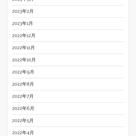
2023年2月
2023年1月
2022年12月
2022年11月
2022年10月
2022年9月
2022年8月
2022年7月
2022年6月
2022年5月
2022年4月