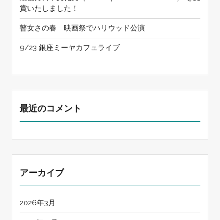
賞いたしました！
瞽女さの春 映画祭でハリウッド公演
9/23 銀座ミーヤカフェライブ
最近のコメント
アーカイブ
2026年3月