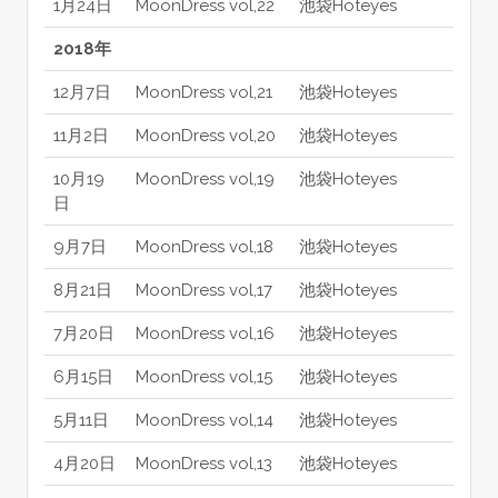
1月24日
MoonDress vol,22
池袋Hoteyes
2018年
12月7日
MoonDress vol,21
池袋Hoteyes
11月2日
MoonDress vol,20
池袋Hoteyes
10月19
MoonDress vol,19
池袋Hoteyes
日
9月7日
MoonDress vol,18
池袋Hoteyes
8月21日
MoonDress vol,17
池袋Hoteyes
7月20日
MoonDress vol,16
池袋Hoteyes
6月15日
MoonDress vol,15
池袋Hoteyes
5月11日
MoonDress vol,14
池袋Hoteyes
4月20日
MoonDress vol,13
池袋Hoteyes