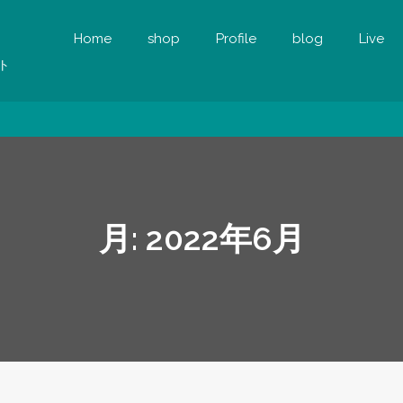
Home
shop
Profile
blog
Live
ト
月:
2022年6月