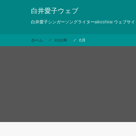
コ
白井愛子ウェブ
ン
テ
白井愛子シンガーソングライターaikoshirai ウェブサイ
ン
ツ
へ
ホーム
2022年
6月
ス
キ
ッ
プ