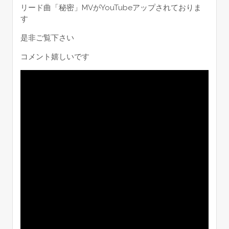
リード曲「秘密」MVがYouTubeアップされておりま
す
是非ご覧下さい
コメント嬉しいです