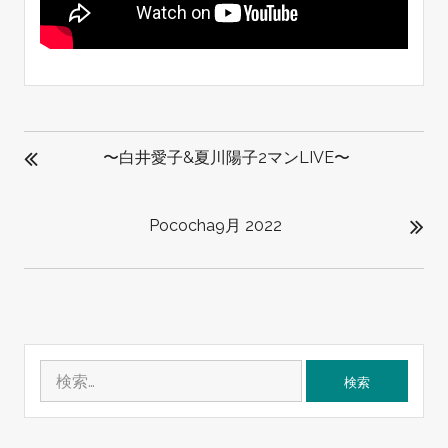
投
稿
〜白井愛子&夏川陽子2マンLIVE〜
ナ
ビ
Pococha9月 2022
ゲ
ー
シ
ョ
ン
検
索: