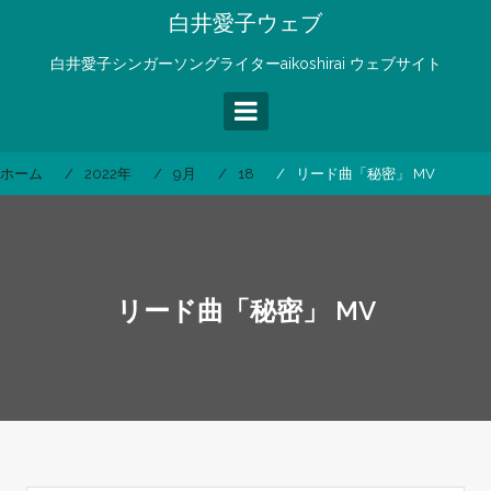
コ
白井愛子ウェブ
ン
テ
白井愛子シンガーソングライターaikoshirai ウェブサイト
ン
ツ
へ
ス
ホーム
2022年
9月
18
リード曲「秘密」 MV
キ
ッ
プ
リード曲「秘密」 MV