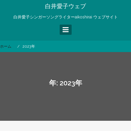
コ
白井愛子ウェブ
ン
テ
白井愛子シンガーソングライターaikoshirai ウェブサイト
ン
ツ
へ
ス
ホーム
2023年
キ
ッ
プ
年:
2023年