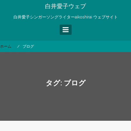
コ
白井愛子ウェブ
ン
テ
白井愛子シンガーソングライターaikoshirai ウェブサイト
ン
ツ
へ
ス
ホーム
ブログ
キ
ッ
プ
タグ:
ブログ